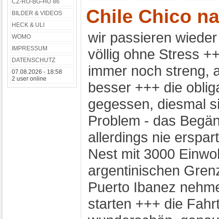
CZ-RO-BG-HU 86
Chile Chico n
BILDER & VIDEOS
HECK & ULI
wir passieren wieder
WOMO
IMPRESSUM
völlig ohne Stress +
DATENSCHUTZ
immer noch streng, 
07.08.2026 - 18:58
2 user online
besser +++ die obli
gegessen, diesmal s
Problem - das Begän
allerdings nie erspar
Nest mit 3000 Einwoh
argentinischen Gren
Puerto Ibanez nehmen
starten +++ die Fahr