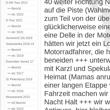
40 weiter Richtung N
D-DK-Tour 2022
auf die Piste (Wahlmö
>> Bericht
>> etc '2022
zum Teil von der übel
D-Tour 2021
glücklicherweise ei
>> Bericht
>> etc '2021
eine Delle in der Mo
Sommer(C19) 2020
hätten wir jetzt ein 
Südamerika 2018-19
Motorradfahrer, die 
>> Bericht
>> etc '2019
beneiden +++ unterw
Dolomiten Vened '17
mit Karzl und Spekul
>> Bericht
>> etc '2017
Heimat (Mamas anru
St. Petersburg 2016
einer langen Etappe
>> Bericht
>> etc '2016
Fahrzeit machen wir 
Neuseeland 2015
Nacht Halt +++ wir w
>> NZ Bericht
>> etc '2015