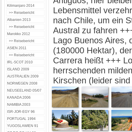
Antiguos, hier bleib
Kilimanjaro 2014
Lebensmittel verzeh
>> Reisebericht
nach Chile, um ein S
Albanien 2013
>> Reisebericht
Austral zu fahren +++
Marokko 2012
Lago Buenos Aires,
>> Reisebericht
(180000 Hektar), der
ASIEN 2011
>> Reisebericht
Carrera heißt +++ Lo
IRL-SCOT 2010
herrschenden milden
ISLAND 2009
AUSTRALIEN 2009
Kirschen (leider sind
NORWEGEN 2008
NEUSEELAND 05/07
KANADA 2006
NAMIBIA 2003
ISR-JOR-EGY 96
PORTUGAL 1994
YUGOSLAWIEN 91