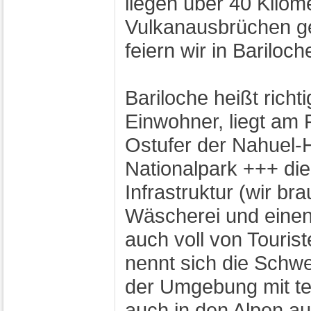
liegen über 40 Kilom
Vulkanausbrüchen ge
feiern wir in Barilo
Bariloche heißt rich
Einwohner, liegt am
Ostufer der Nahuel-
Nationalpark +++ die 
Infrastruktur (wir b
Wäscherei und einen 
auch voll von Touris
nennt sich die Schw
der Umgebung mit te
auch in den Alpen 