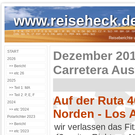
www.reiseheck.d
D - A - AL - CH - I - F - P - E - B - NL - GB - I - IR - IRL - ISL - N - DK - BG - RO - CZ - H - SLO - HR - BIH - G
CHN - MA - PL - LT - EST - LV - S - FIN - ARG - CL - PER - BOL - URG - SLO
Reiseberichte 
Dezember 2018
START
2026
Carretera Aus
>> Bericht
>> etc 26
2025
>> Teil 1: MA
>> Teil 2: P, E, F
Auf der Ruta 4
2024
>> etc '2024
Norden - Los 
Polarlichter 2023
>> Bericht
wir verlassen das Fi
>> etc '2023