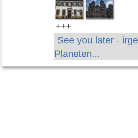
+++
See you later - ir
Planeten...