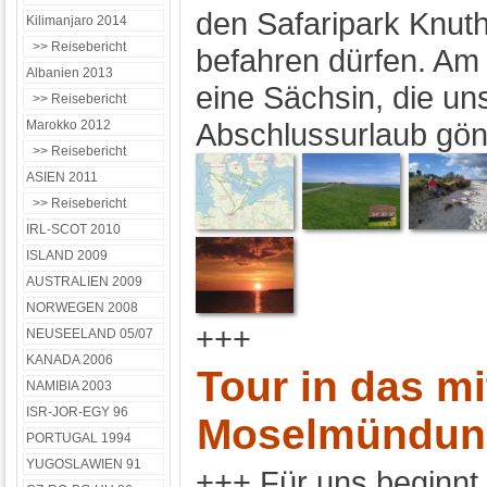
den Safaripark Knut
Kilimanjaro 2014
>> Reisebericht
befahren dürfen. Am 
Albanien 2013
eine Sächsin, die un
>> Reisebericht
Abschlussurlaub gön
Marokko 2012
>> Reisebericht
ASIEN 2011
>> Reisebericht
IRL-SCOT 2010
ISLAND 2009
AUSTRALIEN 2009
NORWEGEN 2008
+++
NEUSEELAND 05/07
KANADA 2006
Tour in das mi
NAMIBIA 2003
ISR-JOR-EGY 96
Moselmündun
PORTUGAL 1994
YUGOSLAWIEN 91
+++ Für uns beginnt