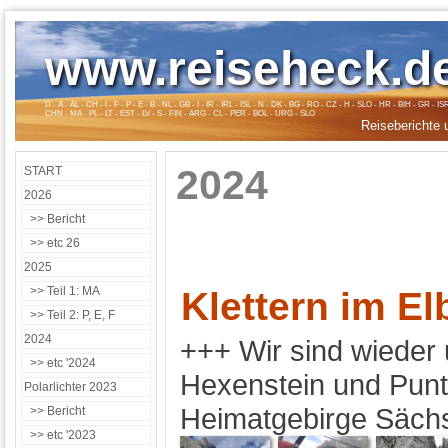
www.reiseheck.d
D - A - AL - CH - I - F - P - E - B - NL - GB - I - IR - IRL - ISL - N - DK - BG - RO - CZ - H - SLO - HR - BIH - G
CHN - MA - PL - LT - EST - LV - S - FIN - ARG - CL - PER - BOL - URG - SLO
Reiseberichte 
2024
START
2026
>> Bericht
>> etc 26
2025
>> Teil 1: MA
Klettern im El
>> Teil 2: P, E, F
2024
+++ Wir sind wieder
>> etc '2024
Hexenstein und Punta 
Polarlichter 2023
Heimatgebirge Sächs
>> Bericht
>> etc '2023