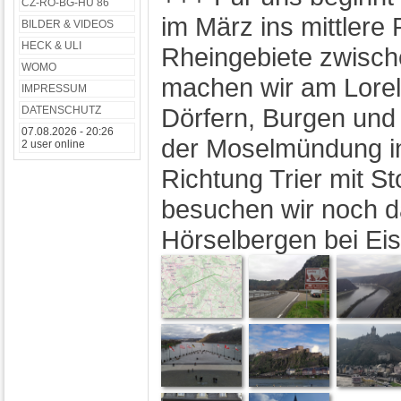
CZ-RO-BG-HU 86
im März ins mittlere 
BILDER & VIDEOS
HECK & ULI
Rheingebiete zwisc
WOMO
machen wir am Lorele
IMPRESSUM
Dörfern, Burgen un
DATENSCHUTZ
07.08.2026 - 20:26
der Moselmündung in
2 user online
Richtung Trier mit S
besuchen wir noch d
Hörselbergen bei Eis