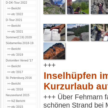
D-DK-Tour 2022
>> Bericht
>> etc '2022
D-Tour 2021
>> Bericht
>> etc '2021
Sommer(C19) 2020
Südamerika 2018-19
>> Bericht
>> etc '2019
Dolomiten Vened '17
+++
>> Bericht
>> etc '2017
Inselhüpfen 
St. Petersburg 2016
Kurzurlaub a
>> Bericht
>> etc '2016
+++ Über Fehmarn f
Neuseeland 2015
>> NZ Bericht
schönen Strand bei M
>> etc '2015